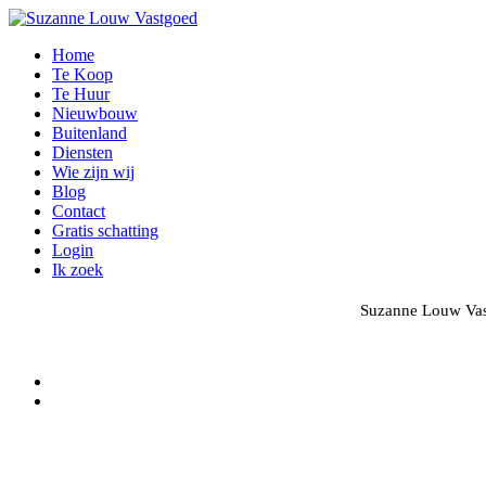
Home
Te Koop
Te Huur
Nieuwbouw
Buitenland
Diensten
Wie zijn wij
Blog
Contact
Gratis schatting
Login
Ik zoek
Suzanne Louw Vast