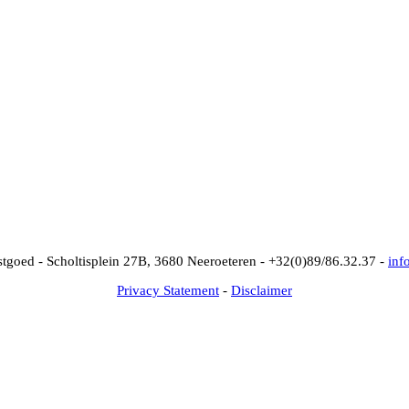
goed - Scholtisplein 27B, 3680 Neeroeteren -
+32(0)89/86.32.37 -
inf
Privacy Statement
-
Disclaimer