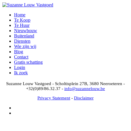
Home
Te Koop
Te Huur
Nieuwbouw
Buitenland
Diensten
Wie zijn wij
Blog
Contact
Gratis schatting
Login
Ik zoek
Suzanne Louw Vastgoed - Scholtisplein 27B, 3680 Neeroeteren -
+32(0)89/86.32.37 -
info@suzannelouw.be
Privacy Statement
-
Disclaimer