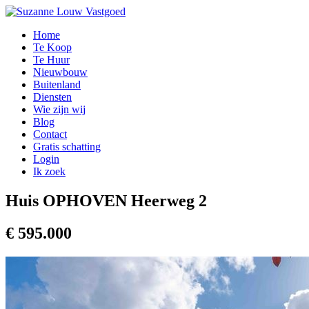
Home
Te Koop
Te Huur
Nieuwbouw
Buitenland
Diensten
Wie zijn wij
Blog
Contact
Gratis schatting
Login
Ik zoek
Huis OPHOVEN Heerweg 2
€ 595.000