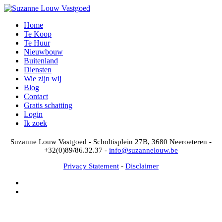
Home
Te Koop
Te Huur
Nieuwbouw
Buitenland
Diensten
Wie zijn wij
Blog
Contact
Gratis schatting
Login
Ik zoek
Suzanne Louw Vastgoed - Scholtisplein 27B, 3680 Neeroeteren -
+32(0)89/86.32.37 -
info@suzannelouw.be
Privacy Statement
-
Disclaimer