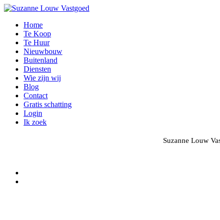
Home
Te Koop
Te Huur
Nieuwbouw
Buitenland
Diensten
Wie zijn wij
Blog
Contact
Gratis schatting
Login
Ik zoek
Suzanne Louw Vast