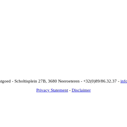
goed - Scholtisplein 27B, 3680 Neeroeteren -
+32(0)89/86.32.37 -
inf
Privacy Statement
-
Disclaimer