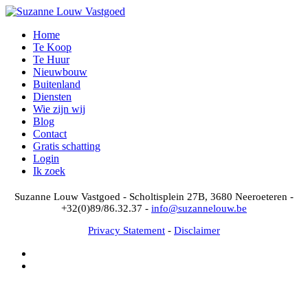
Home
Te Koop
Te Huur
Nieuwbouw
Buitenland
Diensten
Wie zijn wij
Blog
Contact
Gratis schatting
Login
Ik zoek
Suzanne Louw Vastgoed - Scholtisplein 27B, 3680 Neeroeteren -
+32(0)89/86.32.37 -
info@suzannelouw.be
Privacy Statement
-
Disclaimer