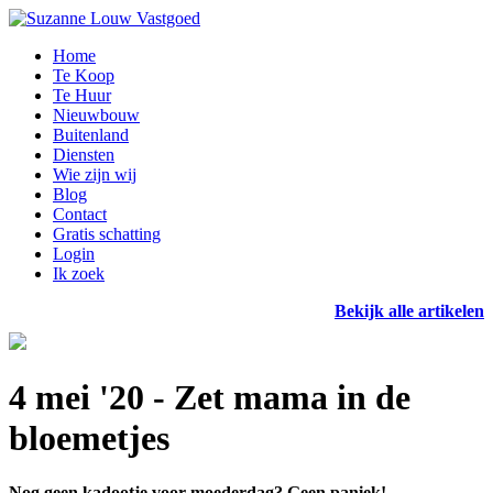
Home
Te Koop
Te Huur
Nieuwbouw
Buitenland
Diensten
Wie zijn wij
Blog
Contact
Gratis schatting
Login
Ik zoek
Bekijk alle artikelen
4 mei '20 - Zet mama in de
bloemetjes
Nog geen kadootje voor moederdag? Geen paniek!