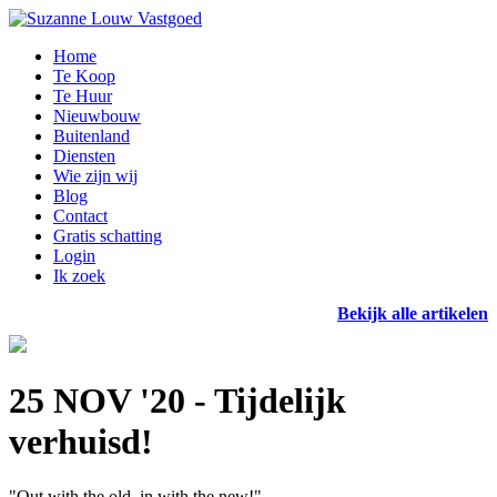
Home
Te Koop
Te Huur
Nieuwbouw
Buitenland
Diensten
Wie zijn wij
Blog
Contact
Gratis schatting
Login
Ik zoek
Bekijk alle artikelen
25 NOV '20 - Tijdelijk
verhuisd!
"Out with the old, in with the new!"