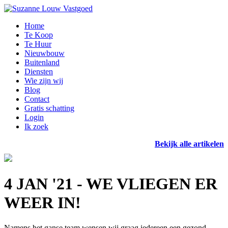
Home
Te Koop
Te Huur
Nieuwbouw
Buitenland
Diensten
Wie zijn wij
Blog
Contact
Gratis schatting
Login
Ik zoek
Bekijk alle artikelen
4 JAN '21 - WE VLIEGEN ER
WEER IN!
Namens het ganse team wensen wij graag iedereen een gezond,