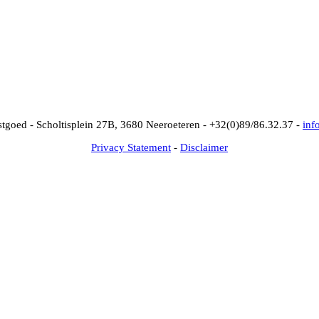
goed - Scholtisplein 27B, 3680 Neeroeteren -
+32(0)89/86.32.37 -
inf
Privacy Statement
-
Disclaimer