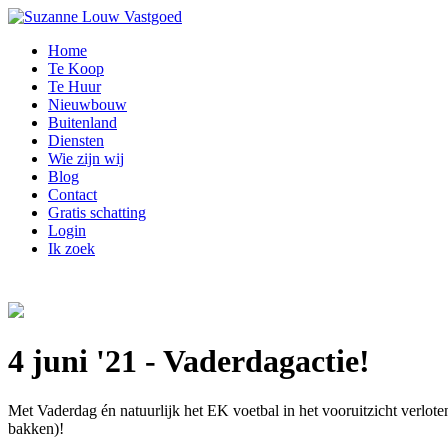
Home
Te Koop
Te Huur
Nieuwbouw
Buitenland
Diensten
Wie zijn wij
Blog
Contact
Gratis schatting
Login
Ik zoek
4 juni '21 - Vaderdagactie!
Met Vaderdag én natuurlijk het EK voetbal in het vooruitzicht verlote
bakken)!