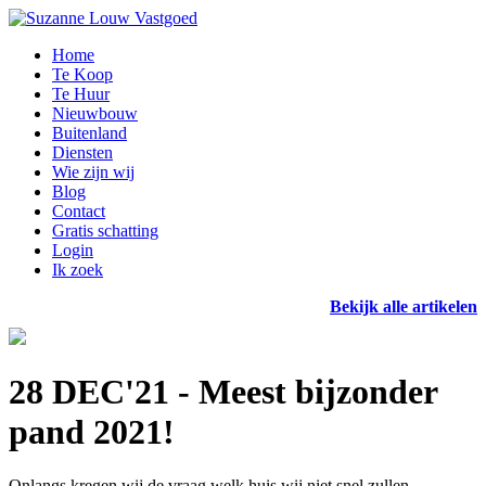
Home
Te Koop
Te Huur
Nieuwbouw
Buitenland
Diensten
Wie zijn wij
Blog
Contact
Gratis schatting
Login
Ik zoek
Bekijk alle artikelen
28 DEC'21 - Meest bijzonder
pand 2021!
Onlangs kregen wij de vraag welk huis wij niet snel zullen