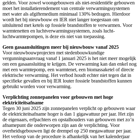
gelden. Voor zowel woongebouwen als niet-residentiële gebouwen
moet het installatierendement van centrale verwarmingssystemen
met water als afgiftemedium minimaal 130% bedragen. Hierdoor
wordt het bij nieuwbouw en IER niet langer toegestaan om
uitsluitend met ketels op fossiele brandstoffen te verwarmen. Voor
warmtenetten en luchtverwarmingssystemen, zoals lucht-
luchtwarmtepompen, is deze eis niet van toepassing.
Geen gasaansluitingen meer bij nieuwbouw vanaf 2025
Voor nieuwbouwprojecten met stedenbouwkundige
vergunningsaanvraag vanaf 1 januari 2025 is het niet meer mogelijk
om een gasaansluiting te krijgen. De verwarming kan dan enkel nog
met een warmtepomp, een warmtenet, een biomassaketel of directe
elektrische verwarming. Het verbod houdt echter niet tegen dat in
specifieke gevallen en bij IER louter fossiele brandstoffen kunnen
gebruikt worden voor verwarming.
Verplichting zonnepanelen voor gebouwen met hoge
elektriciteitsafname
Tegen 30 juni 2025 zijn zonnepanelen verplicht op gebouwen waar
de elektriciteitsafname hoger is dan 1 gigawattuur per jaar. Het zijn
de eigenaars, erfpachters en opstalhouders van gebouwen met zo’n
afnamepunt die onderworpen zijn aan de verplichting. Voor
overheidsgebouwen ligt de drempel op 250 megawattuur per jaar.
Het verloop van de procedure is afhankelijk van het kalenderjaar