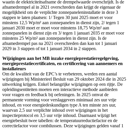
waarin de elektriciteitsafname de drempelwaarde overschrijdt. Is de
afnamedrempel al in 2021 overschreden dan krijgt de eigenaar de
mogelijkheid om de verplichte zonnepaneleninstallatie in deze 3
stappen te laten plaatsen: 1/ Tegen 30 juni 2025 moet er voor
minstens 12,5 Wp/m² aan zonnepanelen in dienst zijn, 2/ tegen 1
januari 2030 moet er moet voor minstens 18,75 Wp/m² aan
zonnepanelen in dienst zijn en 3/ tegen 1 januari 2035 er moet voor
minstens 25 Wp/m² aan zonnepanelen in dienst zijn. Is de
afnamedrempel pas na 2021 overschreden dan kan tot 1 januari
2029 in 3 stappen of tot 1 januari 2034 in 2 stappen.
Wijzigingen aan het MB inzake energieprestatieregelgeving,
energieprestatiecertificaten, en certificering van aannemers en
installateurs
Om de kwaliteit van de EPC’s te verbeteren, werden een aantal
wijzigingen bij Ministerieel Besluit van 29 oktober 2024 die in 2025
uitwerking krijgen. Enkel belangrijke wijzigingen op een rijtje. De
opleidingsentiteiten moeten een interactieve methode aanbieden
voor vragen en feedback bij oefeningen. In 2025 omvat de
permanente vorming voor verslaggevers minimaal zes uur vrije
inhoud, en voor energiedeskundigen type A ten minste zes uur,
waarvan 2,5 uur verplichte inhoud over wijzigingen in het
inspectieprotocol en 3,5 uur vrije inhoud. Daarnaast wijzigt het
energiebesluit twee tabellen: de temperatuurreductiefactor en de
correctiefactor voor combilussen. Deze wijzigingen gelden vanaf 1