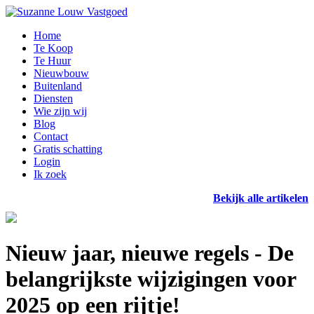
Home
Te Koop
Te Huur
Nieuwbouw
Buitenland
Diensten
Wie zijn wij
Blog
Contact
Gratis schatting
Login
Ik zoek
Bekijk alle artikelen
Nieuw jaar, nieuwe regels - De
belangrijkste wijzigingen voor
2025 op een rijtje!