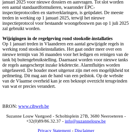
januari 2025 voor nieuwe dossiers en aanvragen. Tot slot worden
een aantal standaardformulieren, waaronder EPC-
inspectieprotocollen en startverklaringen, is geüpdatet. De meeste
treden in werking op 1 januari 2025, terwijl het nieuwe
inspectieprotocol voor bestaande woongebouwen pas op 1 juli 2025
zal gebruikt worden.
Wijzigingen in de regelgeving rond stookolie-installaties
Op 1 januari treden in Vlaanderen een aantal gewijzigde regels in
werking rond stookolieinstallaties. Het gaat onder meer over een
nieuwe termijn van 36 maanden voor het ledigen en reinigen van de
tank bij buitengebruikstelling. Daarnaast worden voor nieuwe tanks
de regels aangescherpt inzake lekdetectie. Alarmfluitjes worden
uitgefaseerd. De houder moet uitgerust zijn met een mogelijkheid tot
peilmeting. Dit mag aan de hand van een peilstok. Op de website
van de Vlaamse overheid kan je een beknopt overzicht terugvinden
van wat er precies verandert.
BRON:
www.cibweb.be
Suzanne Louw Vastgoed - Scholtisplein 27B, 3680 Neeroeteren -
+32(0)89/86.32.37 -
info@suzannelouw.be
Privacy Statement
-
Disclaimer