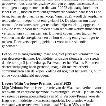
gebouwen, dus voor eengezinswoningen en appartementen. Alle
woningen en appartementen die vanaf 2023 zijn aangekocht met
label E of F, moeten verplicht gerenoveerd worden naar label D of
beter, binnen de 5 jaar na aankoop. Vanaf 2025 wordt de verplichte
renovatienorm beperkt tot energielabel D. De plannen om deze
norm in de toekomst strenger te maken, zijn voorlopig opgeschort.
Ook de termijn voor het uitvoeren van renovatiewerkzaamheden is
verruimd van vijf naar zes jaar. Dit geeft kopers meer tijd om te
voldoen aan de energienormen en hun woning energiezuiniger te
maken. Deze versoepeling geldt niet voor niet-residentiële
gebouwen.
Let op: dit is aangekondigd maar nog niet juridisch verankerd via
een decreetswijziging. De huidige juridische situatie is nog steeds
dat de termijn 5 jaar bedraagt. Pas wanneer het Vlaams Parlement de
decreetswijziging heeft gestemd, mag je dit met zekerheid
communiceren aan de koper. Zolang dit nog niet het geval is, blijft
enige voorzichtigheid geboden.
Lagere 'Mijn VerbouwPremies' vanaf 2025
Mijn VerbouwPremie is een premie van de Vlaamse overheid voor
renovatie en energiebesparende investeringen. Vanaf 1 januari 2025
wijzigen de premiepercentages van Mijn VerbouwPremie voor de
laagste en middelste inkomenscategorieën. De premies worden
verlaagd van respectievelijk maximaal 50% en 35% van het