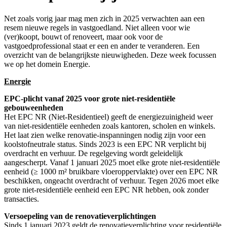
Net zoals vorig jaar mag men zich in 2025 verwachten aan een
resem nieuwe regels in vastgoedland. Niet alleen voor wie
(ver)koopt, bouwt of renoveert, maar ook voor de
vastgoedprofessional staat er een en ander te veranderen. Een
overzicht van de belangrijkste nieuwigheden. Deze week focussen
we op het domein Energie.
Energie
EPC-plicht vanaf 2025 voor grote niet-residentiële
gebouweenheden
Het EPC NR (Niet-Residentieel) geeft de energiezuinigheid weer
van niet-residentiële eenheden zoals kantoren, scholen en winkels.
Het laat zien welke renovatie-inspanningen nodig zijn voor een
koolstofneutrale status. Sinds 2023 is een EPC NR verplicht bij
overdracht en verhuur. De regelgeving wordt geleidelijk
aangescherpt. Vanaf 1 januari 2025 moet elke grote niet-residentiële
eenheid (≥ 1000 m² bruikbare vloeroppervlakte) over een EPC NR
beschikken, ongeacht overdracht of verhuur. Tegen 2026 moet elke
grote niet-residentiële eenheid een EPC NR hebben, ook zonder
transacties.
Versoepeling van de renovatieverplichtingen
Sinds 1 januari 2023 geldt de renovatieverplichting voor residentiële