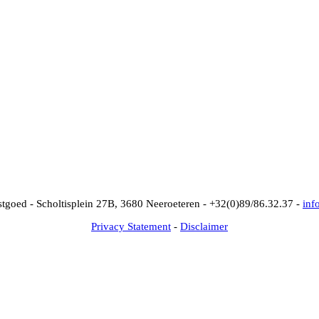
goed - Scholtisplein 27B, 3680 Neeroeteren -
+32(0)89/86.32.37 -
inf
Privacy Statement
-
Disclaimer