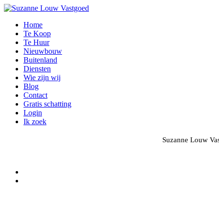
Home
Te Koop
Te Huur
Nieuwbouw
Buitenland
Diensten
Wie zijn wij
Blog
Contact
Gratis schatting
Login
Ik zoek
Suzanne Louw Vast