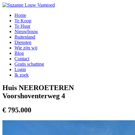
Home
Te Koop
Te Huur
Nieuwbouw
Buitenland
Diensten
Wie zijn wij
Blog
Contact
Gratis schatting
Login
Ik zoek
Huis NEEROETEREN
Voorshoventerweg 4
€ 795.000