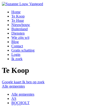
Home
Te Koop
Te Huur
Nieuwbouw
Buitenland
Diensten
Wie zijn wij
Blog
Contact
Gratis schatting
Login
Ik zoek
Te Koop
Google kaart
Ik ben op zoek
Alle gemeentes
Alle gemeentes
AS
BOCHOLT