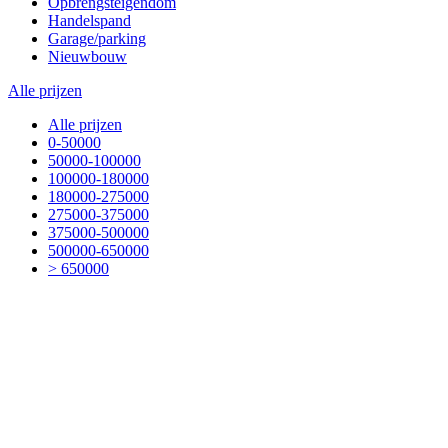
Opbrengsteigendom
Handelspand
Garage/parking
Nieuwbouw
Alle prijzen
Alle prijzen
0-50000
50000-100000
100000-180000
180000-275000
275000-375000
375000-500000
500000-650000
> 650000