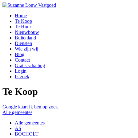
Home
Te Koop
Te Huur
Nieuwbouw
Buitenland
Diensten
Wie zijn wij
Blog
Contact
Gratis schatting
Login
Ik zoek
Te Koop
Google kaart
Ik ben op zoek
Alle gemeentes
Alle gemeentes
AS
BOCHOLT