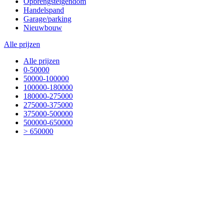
Opbrengsteigendom
Handelspand
Garage/parking
Nieuwbouw
Alle prijzen
Alle prijzen
0-50000
50000-100000
100000-180000
180000-275000
275000-375000
375000-500000
500000-650000
> 650000