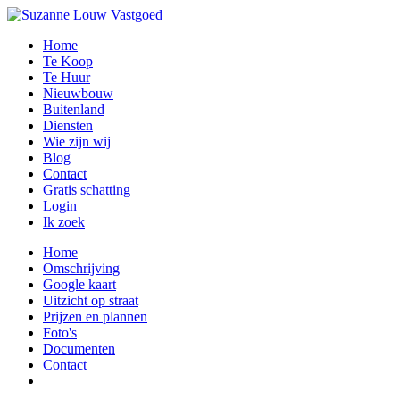
Home
Te Koop
Te Huur
Nieuwbouw
Buitenland
Diensten
Wie zijn wij
Blog
Contact
Gratis schatting
Login
Ik zoek
Home
Omschrijving
Google kaart
Uitzicht op straat
Prijzen en plannen
Foto's
Documenten
Contact